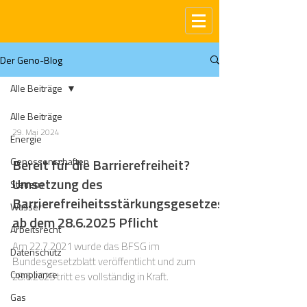
Der Geno-Blog
Alle Beiträge
Alle Beiträge
29. Mai 2024
Energie
Genossenschaften
Bereit für die Barrierefreiheit?
Umsetzung des
Steuern
Barrierefreiheitsstärkungsgesetzes
Wasser
ab dem 28.6.2025 Pflicht
Arbeitsrecht
Am 22.7.2021 wurde das BFSG im
Datenschutz
Bundesgesetzblatt veröffentlicht und zum
Compliance
28.6.2025 tritt es vollständig in Kraft.
Gas