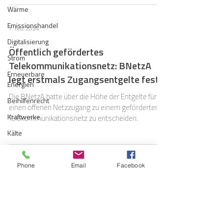
Wärme
Emissionshandel
7. Feb. 2024
Digitalisierung
Öffentlich gefördertes
Strom
Telekommunikationsnetz: BNetzA
Erneuerbare
legt erstmals Zugangsentgelte fest
Energien
Die BNetzA hatte über die Höhe der Entgelte für
Beihilfenrecht
einen offenen Netzzugang zu einem geförderten
Kraftwerke
Telekommunikationsnetz zu entscheiden.
Kälte
Verkehr
Entsorgung/Abfall
Phone
Email
Facebook
2. Nov. 2022
Umweltrecht
Glasfaser-Fördertöpfe des Bundes
Vergabe
für 2022 ausgeschöpft
Regulierung