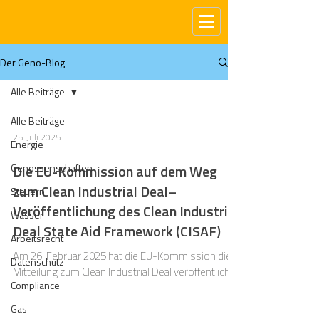
Der Geno-Blog
Alle Beiträge
Alle Beiträge
25. Juli 2025
Energie
Genossenschaften
Die EU-Kommission auf dem Weg
zum Clean Industrial Deal–
Steuern
Veröffentlichung des Clean Industrial
Wasser
Deal State Aid Framework (CISAF)
Arbeitsrecht
Am 26. Februar 2025 hat die EU-Kommission die
Datenschutz
Mitteilung zum Clean Industrial Deal veröffentlicht
Compliance
Gas