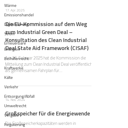
Wärme
17. Apr. 2025
Emissionshandel
Die EU-Kommission auf dem Weg
Digitalisierung
zum Industrial Green Deal –
Strom
Konsultation des Clean Industrial
Erneuerbare
Deal State Aid Framework (CISAF)
Energien
Am 26. Februar 2025 hat die Kommission die
Beihilfenrecht
Mitteilung zum Clean Industrial Deal veröffentlicht,
Kraftwerke
als gemeinsamen Fahrplan für
Wettbewerbsfähigkeit und Dekarbonisierung der
Kälte
Union.
Verkehr
Entsorgung/Abfall
14. Nov. 2024
Umweltrecht
Großspeicher für die Energiewende
Vergabe
Die Großspeicherkapazitäten werden in
Regulierung