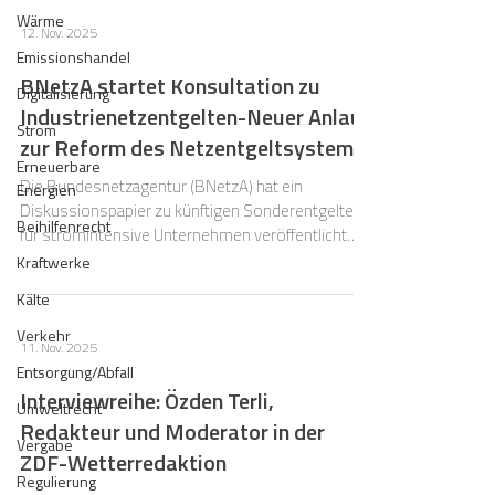
Übergangslösung des BDEW auf der Zielgeraden.
Wärme
12. Nov. 2025
Aber auch diese Behelfslösung konnte nicht
Emissionshandel
verhindern, dass in der praktischen Umsetzung
BNetzA startet Konsultation zu
der Redispatch-Prozesse zahlreiche (neue)
Digitalisierung
Industrienetzentgelten-Neuer Anlauf
Herausforderungen für Netzbetreiber und A
Strom
zur Reform des Netzentgeltsystems
Erneuerbare
Die Bundesnetzagentur (BNetzA) hat ein
Energien
Diskussionspapier zu künftigen Sonderentgelten
Beihilfenrecht
für stromintensive Unternehmen veröffentlicht
und damit den nächsten Schritt zur Reform des
Kraftwerke
Netzentgeltsystems eingeleitet. Das
Kälte
Regulierungssystem soll ab der 5.
Regulierungsperiode (ab 1.1.2029) stärker auf die
Verkehr
11. Nov. 2025
Anforderungen der Energiewende und ein flexibles
Entsorgung/Abfall
Stromsystem ausgerichtet werden.
Interviewreihe: Özden Terli,
Umweltrecht
Redakteur und Moderator in der
Vergabe
ZDF-Wetterredaktion
Regulierung