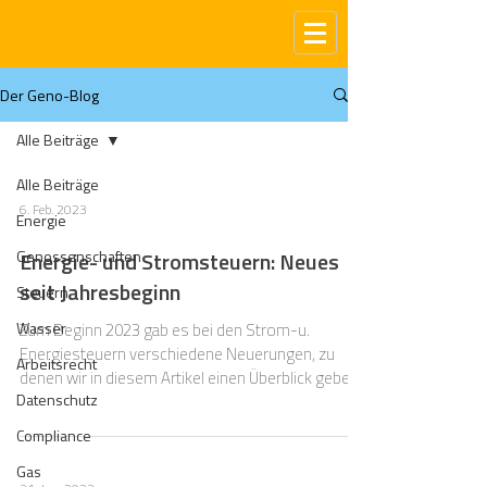
Der Geno-Blog
Alle Beiträge
Alle Beiträge
6. Feb. 2023
Energie
Genossenschaften
Energie- und Stromsteuern: Neues
seit Jahresbeginn
Steuern
Wasser
Zum Beginn 2023 gab es bei den Strom-u.
Energiesteuern verschiedene Neuerungen, zu
Arbeitsrecht
denen wir in diesem Artikel einen Überblick geben
Datenschutz
möchten
Compliance
Gas