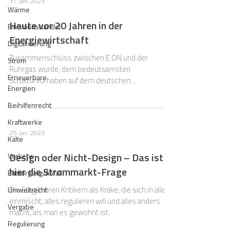
31. Jan. 2023
Wärme
Heute vor 20 Jahren in der
Emissionshandel
Energiewirtschaft
Digitalisierung
Zusammenschluss zwischen E.ON und der
Strom
Ruhrgas wurde, dem bedeutsamsten
Erneuerbare
Strukturvorhaben auf dem deutschen
Energien
Energiemarkt, der Weg geebnet.
Beihilfenrecht
Kraftwerke
25. Jan. 2023
Kälte
Design oder Nicht-Design – Das ist
Verkehr
hier die Strommarkt-Frage
Entsorgung/Abfall
Die EU gilt ihren Kritikern als Krake, die sich in alles
Umweltrecht
einmischt, alles regulieren will und alles anders
Vergabe
macht, als man es gewohnt ist.
Regulierung