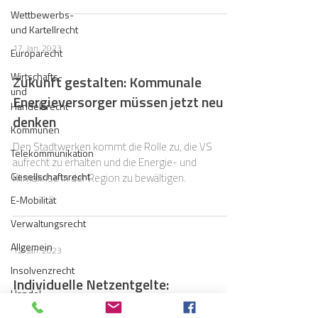
Wettbewerbs-
und Kartellrecht
17. Jan. 2023
Europarecht
Wirtschafts-
Zukunft gestalten: Kommunale
und
Energieversorger müssen jetzt neu
Handelsrecht
denken
Kommunen
Den Stadtwerken kommt die Rolle zu, die VS
Telekommunikation
aufrecht zu erhalten und die Energie- und
Gesellschaftsrecht
Klimakrise in der Region zu bewältigen.
E-Mobilität
Verwaltungsrecht
Allgemein
12. Jan. 2023
Insolvenzrecht
Individuelle Netzentgelte:
Handel
Beschwerde gegen finale Festlegung
Konzessionsrecht