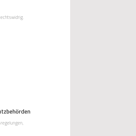
echtlichen Vorgaben an die Ausgestaltung von Cookie-Bannern sind inzwischen klar und trotzdem rechtswidrig.
utzbehörden
sregelungen,