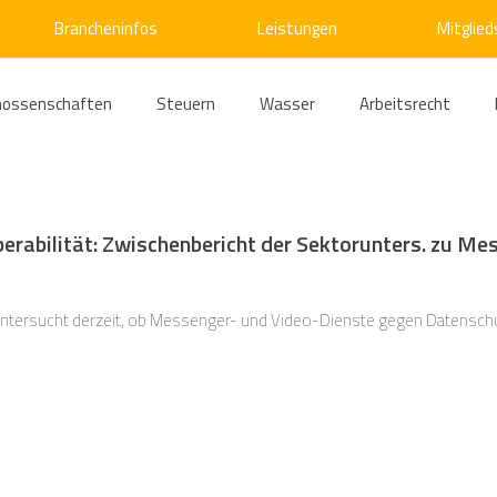
Brancheninfos
Leistungen
Mitglied
nossenschaften
Steuern
Wasser
Arbeitsrecht
ärme
Emissionshandel
Digitalisierung
Strom
E
erabilität: Zwischenbericht der Sektorunters. zu Me
ke
Kälte
Verkehr
Entsorgung/Abfall
Umweltrec
untersucht derzeit, ob Messenger- und Video-Dienste gegen Datensch
s- und Kartellrecht
Europarecht
Wirtschafts- und Handel
ellschaftsrecht
E-Mobilität
Verwaltungsrecht
Allge