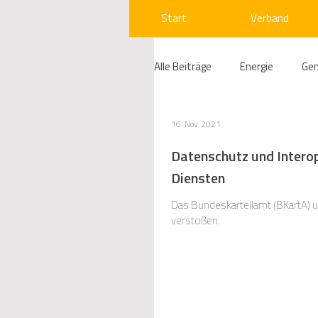
Start
Verband
Alle Beiträge
Energie
Ge
Compliance
Gas
W
16. Nov. 2021
Datenschutz und Interop
Diensten
Beihilfenrecht
Kraftwer
Das Bundeskartellamt (BKartA) 
verstoßen.
Regulierung
Wettbewerb
Telekommunikation
Ges