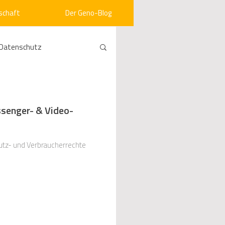
schaft
Der Geno-Blog
Datenschutz
rneuerbare Energien
ssenger- & Video-
ht
Vergabe
utz- und Verbraucherrechte
srecht
Kommunen
mein