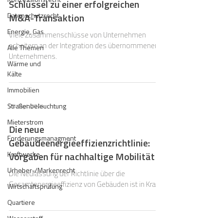
Schlüssel zu einer erfolgreichen
Datenschutzrecht
M&A-Transaktion
Energie, Gas
Viele Zusammenschlüsse von Unternehmen
scheitern an der Integration des übernommenen
Alle Themen
Unternehmens.
Wärme und
Kälte
Immobilien
Straßenbeleuchtung
25. Sept. 2024
Mieterstrom
Die neue
Forderungsmanagment
Gebäudeenergieeffizienzrichtlinie:
Kraftwerke
Vorgaben für nachhaltige Mobilität
Urheber-/Markenrecht
Die Neufassung der Richtlinie über die
Gesamtenergieeffizienz von Gebäuden ist in Kraft.
Wirtschaftsprüfung
Quartiere