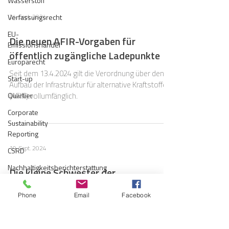
Wasserstoff
24. Sept. 2024
Verfassungsrecht
EU-
Die neuen AFIR-Vorgaben für
Emissionshandel
öffentlich zugängliche Ladepunkte
Europarecht
Seit dem 13.4.2024 gilt die Verordnung über den
Start-up
Aufbau der Infrastruktur für alternative Kraftstoffe
Quartier
(AFIR) vollumfänglich.
Corporate
Sustainability
Reporting
19. Sept. 2024
CSRD
Nachhaltigkeitsberichterstattung
Die kleine Schwester der
Berichtspflicht
Klimaschutzverträge:
Phone
Email
Facebook
Bundesförderung Industrie und
Gaskrise
Klimaschutz (BIK
Haftung