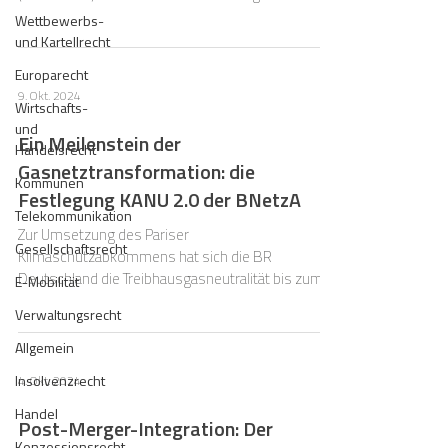
Prüfstand.
Wettbewerbs-
und Kartellrecht
Europarecht
9. Okt. 2024
Wirtschafts-
und
Ein Meilenstein der
Handelsrecht
Gasnetztransformation: die
Kommunen
Festlegung KANU 2.0 der BNetzA
Telekommunikation
Zur Umsetzung des Pariser
Gesellschaftsrecht
Klimaschutzabkommens hat sich die BR
Deutschland die Treibhausgasneutralität bis zum
E-Mobilität
Jahr 2045 zum Ziel gesetzt.
Verwaltungsrecht
Allgemein
Insolvenzrecht
4. Okt. 2024
Handel
Post-Merger-Integration: Der
Konzessionsrecht