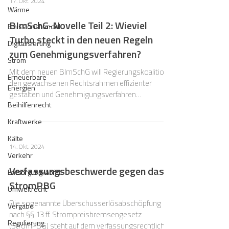
17. Okt. 2024
Wärme
BImSchG-Novelle Teil 2: Wieviel
Emissionshandel
Turbo steckt in den neuen Regeln
Digitalisierung
zum Genehmigungsverfahren?
Strom
Mit dem neuen BImSchG will Regierungskoalition
Erneuerbare
den gewachsenen Rechtsrahmen effizienter
Energien
gestalten und Genehmigungsverfahren
Beihilfenrecht
beschleunigen.
Kraftwerke
Kälte
14. Okt. 2024
Verkehr
Verfassungsbeschwerde gegen das
Entsorgung/Abfall
StromPBG
Umweltrecht
Die sogenannte Überschusserlösabschöpfung
Vergabe
nach §§ 13 ff. Strompreisbremsengesetz
Regulierung
(StromPBG) steht auf dem verfassungsrechtlichen