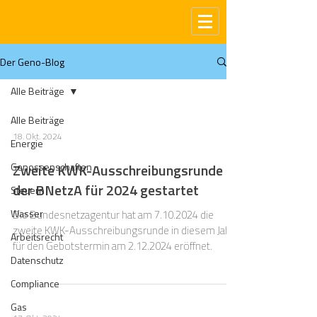
Der Geno-Blog
Alle Beiträge
Alle Beiträge
18. Okt. 2024
Energie
Genossenschaften
Zweite KWK-Ausschreibungsrunde
der BNetzA für 2024 gestartet
Steuern
Wasser
Die Bundesnetzagentur hat am 7.10.2024 die
zweite KWK-Ausschreibungsrunde in diesem Jahr
Arbeitsrecht
für den Gebotstermin am 2.12.2024 eröffnet.
Datenschutz
Compliance
Gas