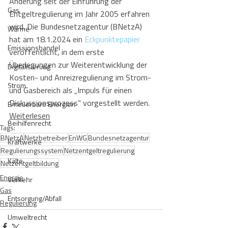
Änderung seit der Einführung der 
Gas
Entgeltregulierung im Jahr 2005 erfahren 
wird. Die Bundesnetzagentur (BNetzA) 
Wärme
hat am 18.1.2024 ein 
Eckpunktepapier
Emissionshandel
veröffentlicht, in dem erste 
Überlegungen zur Weiterentwicklung der 
Digitalisierung
Kosten- und Anreizregulierung im Strom- 
Strom
und Gasbereich als „Impuls für einen 
Diskussionsprozess“ vorgestellt werden.
Erneuerbare Energien
Weiterlesen
Beihilfenrecht
Tags:
BNetzA
Netzbetreiber
EnWG
Bundesnetzagentur
Kraftwerke
Regulierungssystem
Netzentgeltregulierung
Kälte
Netzentgeltbildung
Energie
Verkehr
Gas
Entsorgung/Abfall
Regulierung
Umweltrecht