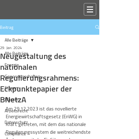
Beitrag
Alle Beiträge
29. Jan. 2024
Neugestaltung des
Alle Beiträge
nationalen
Energie
Regulierungsrahmens:
Genossenschaften
Eckpunktepapier der
Steuern
BNetzA
Wasser
Am 29.12.2023 ist das novellierte 
Arbeitsrecht
Energiewirtschaftsgesetz (EnWG) in 
Datenschutz
Kraft getreten, mit dem das nationale 
Regulierungssystem die weitreichendste 
Compliance