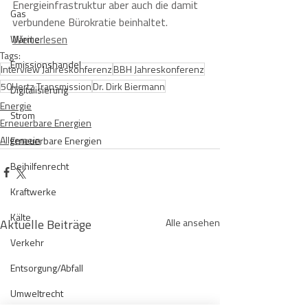
Energieinfrastruktur aber auch die damit 
Gas
verbundene Bürokratie beinhaltet.
Weiterlesen
Wärme
Tags:
Emissionshandel
Interview Jahreskonferenz
BBH Jahreskonferenz
50Hertz Transmission
Dr. Dirk Biermann
Digitalisierung
Energie
Strom
Erneuerbare Energien
Allgemein
Erneuerbare Energien
Beihilfenrecht
Kraftwerke
Kälte
Aktuelle Beiträge
Alle ansehen
Verkehr
Entsorgung/Abfall
Umweltrecht