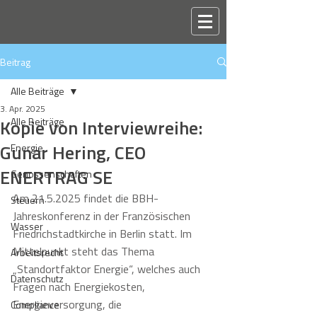
Beitrag
Alle Beiträge
3. Apr. 2025
Kopie von Interviewreihe:
Alle Beiträge
Gunar Hering, CEO
Energie
ENERTRAG SE
Genossenschaften
Am 21.5.2025 findet die BBH-
Steuern
Jahreskonferenz in der Französischen 
Wasser
Friedrichstadtkirche in Berlin statt. Im 
Mittelpunkt steht das Thema 
Arbeitsrecht
„Standortfaktor Energie“, welches auch 
Datenschutz
Fragen nach Energiekosten, 
Energieversorgung, die 
Compliance