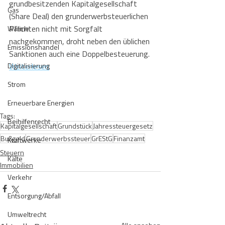
grundbesitzenden Kapitalgesellschaft 
Gas
(Share Deal) den grunderwerbsteuerlichen 
Pflichten nicht mit Sorgfalt 
Wärme
nachgekommen, droht neben den üblichen 
Emissionshandel
Sanktionen auch eine Doppelbesteuerung.
Digitalisierung
Weiterlesen
Strom
Erneuerbare Energien
Tags:
Beihilfenrecht
Kapitalgesellschaft
Grundstück
Jahressteuergesetz
Bußgeld
Grunderwerbssteuer
GrEStG
Finanzamt
Kraftwerke
Steuern
Kälte
Immobilien
Verkehr
Entsorgung/Abfall
Umweltrecht