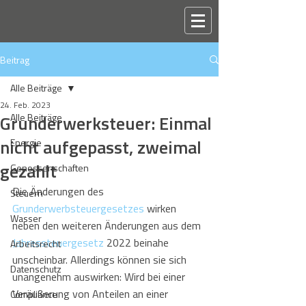
Beitrag
Alle Beiträge
24. Feb. 2023
Grunderwerksteuer: Einmal
Alle Beiträge
nicht aufgepasst, zweimal
Energie
gezahlt
Genossenschaften
Die Änderungen des 
Steuern
Grunderwerbsteuergesetzes
 wirken 
Wasser
neben den weiteren Änderungen aus dem 
Jahressteuergesetz
 2022 beinahe 
Arbeitsrecht
unscheinbar. Allerdings können sie sich 
Datenschutz
unangenehm auswirken: Wird bei einer 
Veräußerung von Anteilen an einer 
Compliance