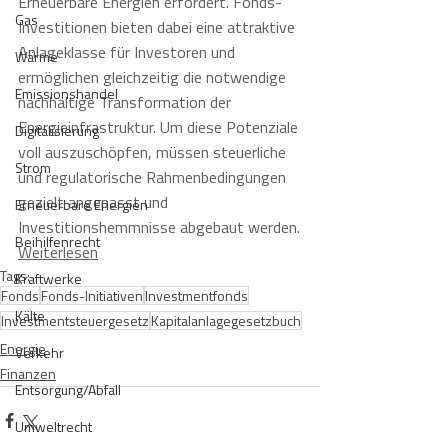
Erneuerbare Energien erfordert. Fonds-
Gas
Investitionen bieten dabei eine attraktive 
Anlageklasse für Investoren und 
Wärme
ermöglichen gleichzeitig die notwendige 
Emissionshandel
nachhaltige Transformation der 
Energieinfrastruktur. Um diese Potenziale 
Digitalisierung
voll auszuschöpfen, müssen steuerliche 
Strom
und regulatorische Rahmenbedingungen 
gezielt angepasst und 
Erneuerbare Energien
Investitionshemmnisse abgebaut werden.
Beihilfenrecht
Weiterlesen
Tags:
Kraftwerke
Fonds
Fonds-Initiativen
Investmentfonds
Kälte
Investmentsteuergesetz
Kapitalanlagegesetzbuch
Energie
Verkehr
Finanzen
Entsorgung/Abfall
Umweltrecht