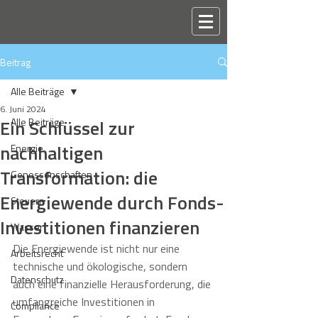
Beitrag
Alle Beiträge
6. Juni 2024
Ein Schlüssel zur
Alle Beiträge
nachhaltigen
Energie
Transformation: die
Genossenschaften
Energiewende durch Fonds-
Steuern
Investitionen finanzieren
Wasser
Die Energiewende ist nicht nur eine 
Arbeitsrecht
technische und ökologische, sondern 
Datenschutz
auch eine finanzielle Herausforderung, die 
umfangreiche Investitionen in 
Compliance