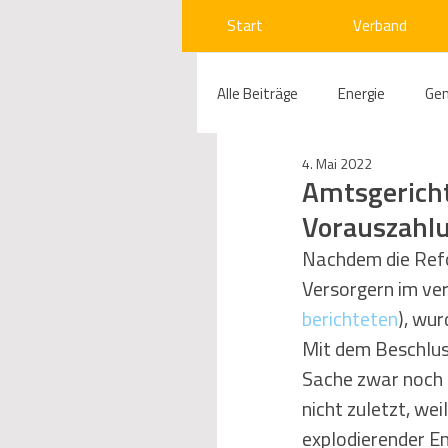
Start
Verband
Alle Beiträge
Energie
Ge
4. Mai 2022
Compliance
Gas
W
Amtsgerich
Vorauszahl
Beihilfenrecht
Kraftwer
Nachdem die Ref
Versorgern im ve
berichteten
), wu
Regulierung
Wettbewerb
Mit dem Beschlus
Sache zwar noch n
nicht zuletzt, we
Telekommunikation
Ges
explodierender E