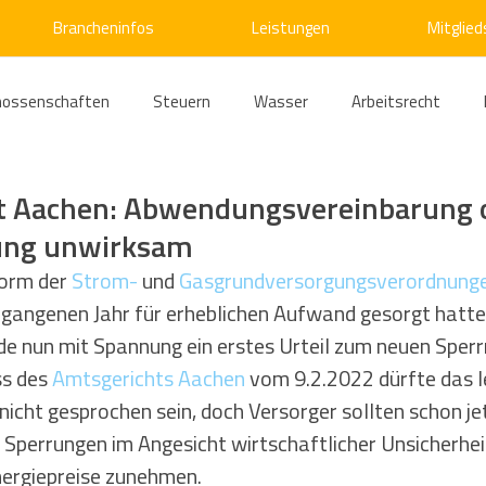
Brancheninfos
Leistungen
Mitglied
nossenschaften
Steuern
Wasser
Arbeitsrecht
ärme
Emissionshandel
Digitalisierung
Strom
E
t Aachen: Abwendungsvereinbarung 
ung unwirksam
ke
Kälte
Verkehr
Entsorgung/Abfall
Umweltrec
orm der 
Strom-
 und 
Gasgrundversorgungsverordnung
rgangenen Jahr für erheblichen Aufwand gesorgt hatte
rde nun mit Spannung ein erstes Urteil zum neuen Sperr
s- und Kartellrecht
Europarecht
Wirtschafts- und Handel
s des 
Amtsgerichts Aachen
 vom 9.2.2022 dürfte das l
icht gesprochen sein, doch Versorger sollten schon je
il Sperrungen im Angesicht wirtschaftlicher Unsicherhei
ellschaftsrecht
E-Mobilität
Verwaltungsrecht
Allge
nergiepreise zunehmen.