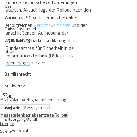
zu hohe technische Anforderungen 
Gas
starten. Aktuell liegt der Rollout nach den 
für knapp 50 Verteilernetzbetreiber 
Wärme
erfolgreichen 
Gerichtsverfahren
 und der 
Emissionshandel
anschließenden Aufhebung der 
Digitalisierung
Marktverfügbarkeitserklärung des 
Bundesamtes für Sicherheit in der 
Strom
Informationstechnik (BSI) auf Eis.
Erneuerbare Energien
Weiterlesen
Beihilfenrecht
Kraftwerke
Tags:
Kälte
MsbG
Marktverfügbarkeitserklärung
intelligenter Messsysteme
Verkehr
Messstellenbetriebsentgelte
Rollout
Entsorgung/Abfall
Energie
Umweltrecht
Strom