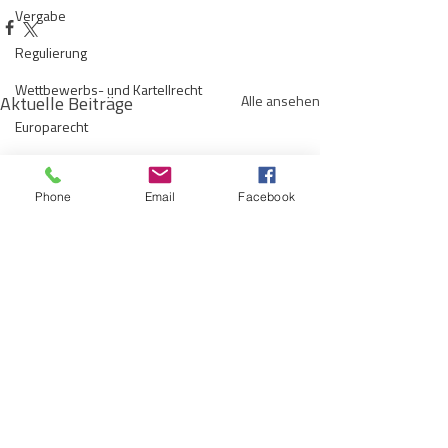
Vergabe
Regulierung
Wettbewerbs- und Kartellrecht
Aktuelle Beiträge
Alle ansehen
Europarecht
Wirtschafts- und Handelsrecht
Phone
Email
Facebook
Kommunen
Telekommunikation
Gesellschaftsrecht
E-Mobilität
Verwaltungsrecht
Allgemein
Vom vorbereitenden zum
BauGB-Novelle: 
Insolvenzrecht
(direkt) steuernden Plan:
Umweltschutz in