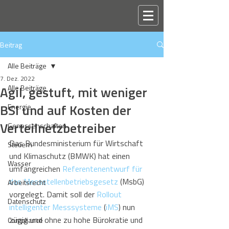
Beitrag
Alle Beiträge
7. Dez. 2022
Agil, gestuft, mit weniger
Alle Beiträge
BSI und auf Kosten der
Energie
Verteilnetzbetreiber
Genossenschaften
Das Bundesministerium für Wirtschaft 
Steuern
und Klimaschutz (BMWK) hat einen 
Wasser
umfangreichen 
Referentenentwurf für 
das Messstellenbetriebsgesetz
 (MsbG) 
Arbeitsrecht
vorgelegt. Damit soll der 
Rollout 
Datenschutz
intelligenter Messsysteme
 (
iMS
) nun 
zügig und ohne zu hohe Bürokratie und 
Compliance