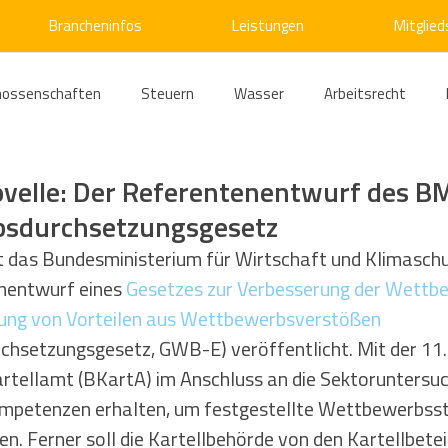
Brancheninfos
Leistungen
Mitglied
nossenschaften
Steuern
Wasser
Arbeitsrecht
ärme
Emissionshandel
Digitalisierung
Strom
E
velle: Der Referentenentwurf des 
sdurchsetzungsgesetz
ke
Kälte
Verkehr
Entsorgung/Abfall
Umweltrec
 das Bundesministerium für Wirtschaft und Klimasch
nentwurf eines 
Gesetzes zur Verbesserung der Wettb
ung von Vorteilen aus Wettbewerbsverstößen
s- und Kartellrecht
Europarecht
Wirtschafts- und Handel
hsetzungsgesetz, GWB-E) veröffentlicht. Mit der 11
artellamt (BKartA) im Anschluss an die Sektoruntersu
mpetenzen erhalten, um festgestellte Wettbewerbss
ellschaftsrecht
E-Mobilität
Verwaltungsrecht
Allge
n. Ferner soll die Kartellbehörde von den Kartellbeteil