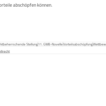
orteile abschöpfen können.
ktbeherrschende Stellung
11. GWB-Novelle
Vorteilsabschöpfung
Wettbew
llrecht