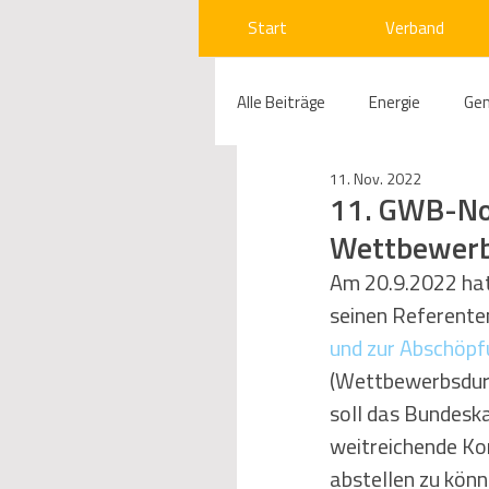
Start
Verband
Alle Beiträge
Energie
Ge
11. Nov. 2022
Compliance
Gas
W
11. GWB-No
Wettbewerb
Beihilfenrecht
Kraftwer
Am 20.9.2022 hat
seinen Referente
und zur Abschöpf
Regulierung
Wettbewerb
(Wettbewerbsdurc
soll das Bundesk
weitreichende Ko
Telekommunikation
Ges
abstellen zu könne