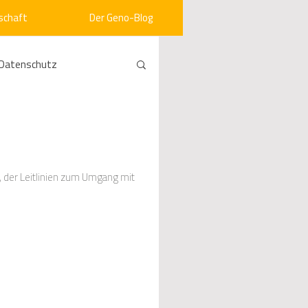
schaft
Der Geno-Blog
Datenschutz
rneuerbare Energien
ht
Vergabe
 der Leitlinien zum Umgang mit
srecht
Kommunen
mein