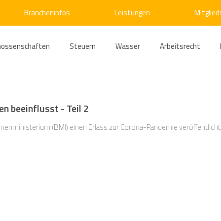
Brancheninfos
Leistungen
Mitglied
nossenschaften
Steuern
Wasser
Arbeitsrecht
ärme
Emissionshandel
Digitalisierung
Strom
E
n beeinflusst - Teil 2
ke
Kälte
Verkehr
Entsorgung/Abfall
Umweltrec
enministerium (BMI) einen Erlass zur Corona-Pandemie veröffentlicht,
s- und Kartellrecht
Europarecht
Wirtschafts- und Handel
ellschaftsrecht
E-Mobilität
Verwaltungsrecht
Allge