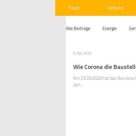
Start
Verband
Alle Beiträge
Energie
Ge
Compliance
Gas
W
8. Apr. 2020
Wie Corona die Baustelle
Beihilfenrecht
Kraftwer
Am 23.03.2020 hat das Bundesinn
den...
Regulierung
Wettbewerb
Telekommunikation
Ges