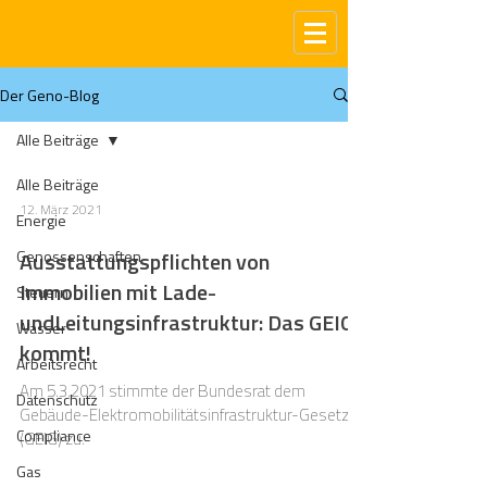
Der Geno-Blog
Alle Beiträge
Alle Beiträge
12. März 2021
Energie
Genossenschaften
Ausstattungspflichten von
Immobilien mit Lade-
Steuern
undLeitungsinfrastruktur: Das GEIG
Wasser
kommt!
Arbeitsrecht
Am 5.3.2021 stimmte der Bundesrat dem
Datenschutz
Gebäude-Elektromobilitätsinfrastruktur-Gesetz
Compliance
(GEIG) zu.
Gas