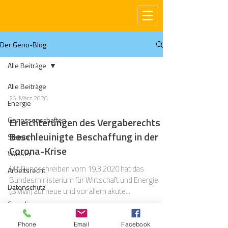
Der Geno-Blog
Alle Beiträge
Alle Beiträge
26. März 2020
Energie
Genossenschaften
Erleichterungen des Vergaberechts -
Beschleuinigte Beschaffung in der
Steuern
Corona-Krise
Wasser
Mit Rundschreiben vom 19.3.2020 hat das
Arbeitsrecht
Bundesministerium für Wirtschaft und Energie
Datenschutz
(BMWi) auf neue und vor allem akute...
Compliance
Gas
Phone
Email
Facebook