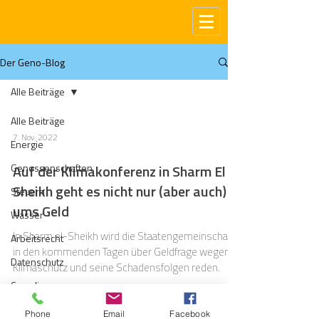
Der Geno-Blog
Alle Beiträge
Alle Beiträge
7. Nov. 2022
Energie
Genossenschaften
Auf der Klimakonferenz in Sharm El
Sheikh geht es nicht nur (aber auch)
Steuern
ums Geld
Wasser
In Sharm el-Sheikh wird die Staatengemeinschaft
Arbeitsrecht
in den kommenden Tagen über Geldfrage wegen
Datenschutz
Klimaschutz und seine Schadensfolgen reden.
Compliance
Gas
Phone
Email
Facebook