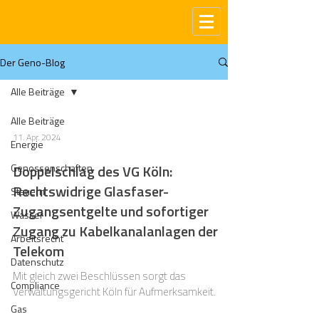
Der Geno-Blog
Alle Beiträge
Alle Beiträge
11. Apr. 2024
Energie
Genossenschaften
Doppelschlag des VG Köln:
Rechtswidrige Glasfaser-
Steuern
Zugangsentgelte und sofortiger
Wasser
Zugang zu Kabelkanalanlagen der
Arbeitsrecht
Telekom
Datenschutz
Mit gleich zwei Beschlüssen sorgt das
Compliance
Verwaltungsgericht Köln für Aufmerksamkeit.
Gas