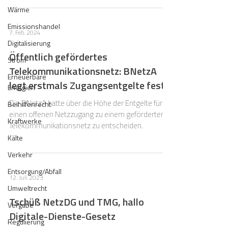
Wärme
Emissionshandel
7. Feb. 2024
Digitalisierung
Öffentlich gefördertes
Strom
Telekommunikationsnetz: BNetzA
Erneuerbare
legt erstmals Zugangsentgelte fest
Energien
Die BNetzA hatte über die Höhe der Entgelte für
Beihilfenrecht
einen offenen Netzzugang zu einem geförderten
Kraftwerke
Telekommunikationsnetz zu entscheiden.
Kälte
Verkehr
Entsorgung/Abfall
12. Juli 2023
Umweltrecht
Tschüß NetzDG und TMG, hallo
Vergabe
Digitale-Dienste-Gesetz
Regulierung