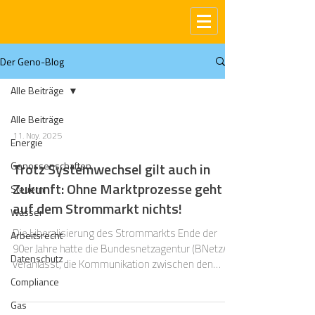
Der Geno-Blog
Alle Beiträge
Alle Beiträge
11. Nov. 2025
Energie
Genossenschaften
Trotz Systemwechsel gilt auch in
Zukunft: Ohne Marktprozesse geht
Steuern
auf dem Strommarkt nichts!
Wasser
Die Liberalisierung des Strommarkts Ende der
Arbeitsrecht
90er Jahre hatte die Bundesnetzagentur (BNetzA)
Datenschutz
veranlasst, die Kommunikation zwischen den
Marktbeteiligten (Netzbetreiber und Lieferanten)
Compliance
zu standardisieren. Typische Geschäftsprozesse
Gas
(insbesondere zum Lieferantenwechsel) sollten