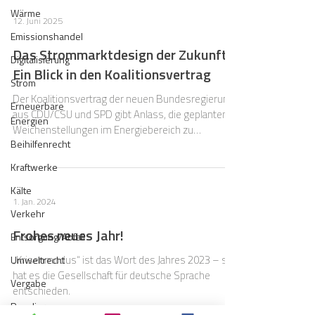
bundesweit harmonisiert und damit
Wärme
12. Juni 2025
massengeschäftstauglich gemacht werden. Der
Emissionshandel
Lieferantenwechselprozess wurde später um
Das Strommarktdesign der Zukunft:
Standardisierungen für die
Digitalisierung
Ein Blick in den Koalitionsvertrag
Strommengenbilanzierung (MaBiS) und das
Strom
Messwesen (WiM)
Der Koalitionsvertrag der neuen Bundesregierung
Erneuerbare
aus CDU/CSU und SPD gibt Anlass, die geplanten
Energien
Weichenstellungen im Energiebereich zu
Beihilfenrecht
analysieren.
Kraftwerke
Kälte
1. Jan. 2024
Verkehr
Frohes neues Jahr!
Entsorgung/Abfall
„Krisenmodus“ ist das Wort des Jahres 2023 – so
Umweltrecht
hat es die Gesellschaft für deutsche Sprache
Vergabe
entschieden.
Regulierung