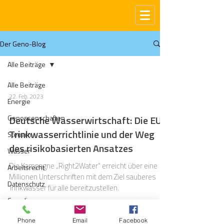
Der Geno-Blog
Alle Beiträge
Alle Beiträge
22. Feb. 2023
Energie
Genossenschaften
Deutsche Wasserwirtschaft: Die EU-
Trinkwasserrichtlinie und der Weg
Steuern
des risikobasierten Ansatzes
Wasser
Die Kampagne „Right2Water“ erreicht über eine
Arbeitsrecht
Millionen Unterschriften mit dem Ziel sauberes
Datenschutz
Trinkwasser für alle bereitzustellen.
Compliance
Gas
Phone
Email
Facebook