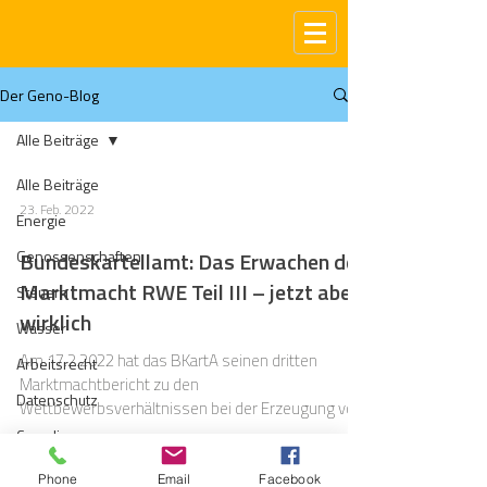
Der Geno-Blog
Alle Beiträge
Alle Beiträge
23. Feb. 2022
Energie
Genossenschaften
Bundeskartellamt: Das Erwachen der
Marktmacht RWE Teil III – jetzt aber
Steuern
wirklich
Wasser
Am 17.2.2022 hat das BKartA seinen dritten
Arbeitsrecht
Marktmachtbericht zu den
Datenschutz
Wettbewerbsverhältnissen bei der Erzeugung von
elektr. Energie vorgelegt
Compliance
Gas
Phone
Email
Facebook