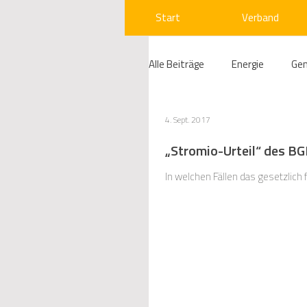
Start
Verband
Alle Beiträge
Energie
Ge
Compliance
Gas
W
4. Sept. 2017
„Stromio-Urteil“ des B
Beihilfenrecht
Kraftwer
In welchen Fällen das gesetzlich
Regulierung
Wettbewerb
Telekommunikation
Ges