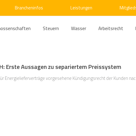
Brancheninfos
Leistungen
Mitglied
nossenschaften
Steuern
Wasser
Arbeitsrecht
ärme
Emissionshandel
Digitalisierung
Strom
E
GH: Erste Aussagen zu separiertem Preissystem
ke
Kälte
Verkehr
Entsorgung/Abfall
Umweltrec
 für Energielieferverträge vorgesehene Kündigungsrecht der Kunden nach
s- und Kartellrecht
Europarecht
Wirtschafts- und Handel
ellschaftsrecht
E-Mobilität
Verwaltungsrecht
Allge