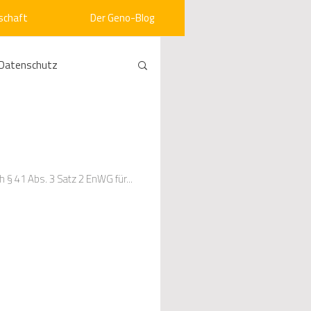
schaft
Der Geno-Blog
Datenschutz
rneuerbare Energien
ht
Vergabe
 § 41 Abs. 3 Satz 2 EnWG für...
srecht
Kommunen
mein