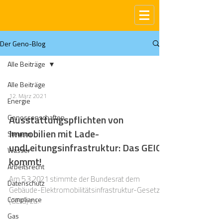
Der Geno-Blog
Alle Beiträge
Alle Beiträge
12. März 2021
Energie
Genossenschaften
Ausstattungspflichten von
Immobilien mit Lade-
Steuern
undLeitungsinfrastruktur: Das GEIG
Wasser
kommt!
Arbeitsrecht
Am 5.3.2021 stimmte der Bundesrat dem
Datenschutz
Gebäude-Elektromobilitätsinfrastruktur-Gesetz
Compliance
(GEIG) zu.
Gas