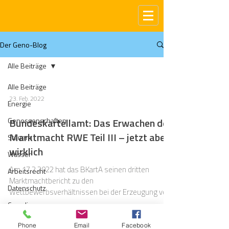
Der Geno-Blog
Alle Beiträge
Alle Beiträge
23. Feb. 2022
Energie
Genossenschaften
Bundeskartellamt: Das Erwachen der
Marktmacht RWE Teil III – jetzt aber
Steuern
wirklich
Wasser
Am 17.2.2022 hat das BKartA seinen dritten
Arbeitsrecht
Marktmachtbericht zu den
Datenschutz
Wettbewerbsverhältnissen bei der Erzeugung von
elektr. Energie vorgelegt
Compliance
Gas
Phone
Email
Facebook