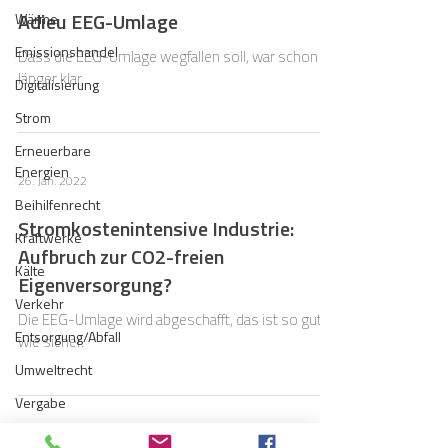
Adieu EEG-Umlage
Wärme
Emissionshandel
Dass die EEG-Umlage wegfallen soll, war schon
länger klar.
Digitalisierung
Strom
Erneuerbare
Energien
26. Jan. 2022
Beihilfenrecht
Stromkostenintensive Industrie:
Kraftwerke
Aufbruch zur CO2-freien
Kälte
Eigenversorgung?
Verkehr
Die EEG-Umlage wird abgeschafft, das ist so gut
Entsorgung/Abfall
wie sicher.
Umweltrecht
Vergabe
Regulierung
17. Jan. 2022