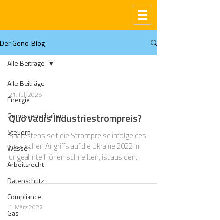
Der Geno-Blog
Alle Beiträge
Alle Beiträge
21. Juli 2025
Energie
Genossenschaften
Quo vadis Industriestrompreis?
Steuern
Spätestens seit die Strompreise infolge des
russischen Angriffs auf die Ukraine 2022 in
Wasser
ungeahnte Höhen schnellten, ist aus den
Arbeitsrecht
energiepolitischen Debatten das Schlagwort
„Industriestrompreis“ nicht mehr wegzudenken.
Datenschutz
Compliance
1. März 2022
Gas