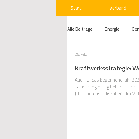
Start
Verband
Alle Beiträge
Energie
Ge
Compliance
Gas
W
25. Feb.
Kraftwerksstrategie: We
Beihilfenrecht
Kraftwer
Auch für das begonnene Jahr 2026
Bundesregierung befindet sich dabei, sich auf
Jahren intensiv diskutiert . Im M
Erinnerung: Solche Kapazitäten w
Regulierung
Wettbewerb
Telekommunikation
Ges