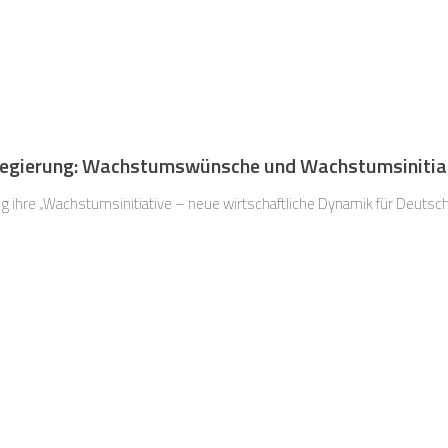
regierung: Wachstumswünsche und Wachstumsinitia
ng ihre „Wachstumsinitiative – neue wirtschaftliche Dynamik für Deutschl