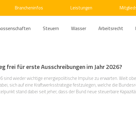
Brancheninfos
Leistungen
Mitglied
nossenschaften
Steuern
Wasser
Arbeitsrecht
ärme
Emissionshandel
Digitalisierung
Strom
E
g frei für erste Ausschreibungen im Jahr 2026?
ke
Kälte
Verkehr
Entsorgung/Abfall
Umweltrec
 sind wieder wichtige energiepolitische Impulse zu erwarten. Weit obe
 eine Kraftwerksstrategie festzulegen, welche die Bundesregierung bereits seit mehreren
ittelpunkt stand dabei seit jeher, dass der Bund neue steuerbare Kapazitä
erden allgemein als notwendig erachtet, weil du
s- und Kartellrecht
Europarecht
Wirtschafts- und Handel
ellschaftsrecht
E-Mobilität
Verwaltungsrecht
Allge