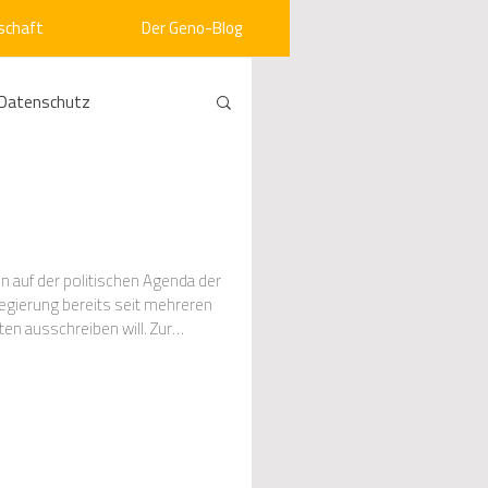
schaft
Der Geno-Blog
Datenschutz
rneuerbare Energien
ht
Vergabe
n auf der politischen Agenda der
ten ausschreiben will. Zur
srecht
Kommunen
mein