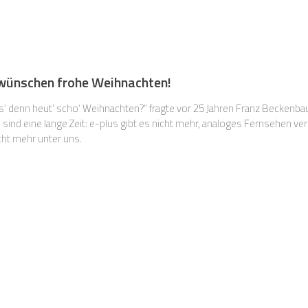
r wünschen frohe Weihnachten!
 is‘ denn heut‘ scho‘ Weihnachten?“ fragte vor 25 Jahren Franz Beckenb
e sind eine lange Zeit: e-plus gibt es nicht mehr, analoges Fernsehen ve
cht mehr unter uns.