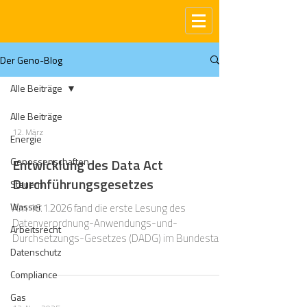
Der Geno-Blog
Alle Beiträge
Alle Beiträge
12. März
Energie
Genossenschaften
Entwicklung des Data Act
Durchführungsgesetzes
Steuern
Wasser
Am 16.1.2026 fand die erste Lesung des
Datenverordnung-Anwendungs-und-
Arbeitsrecht
Durchsetzungs-Gesetzes (DADG) im Bundestag
Datenschutz
statt. Ein wichtiger Meilenstein, um für den Data
Act (Verordnung (EU) 2023/2854), einen nationalen
Compliance
Verfahrens-, Zuständigkeits- und
Gas
Sanktionsrahmen zu schaffen. Der Data Act gilt