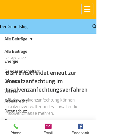
Der Geno-Blog
Alle Beiträge
Alle Beiträge
21. Apr. 2022
Energie
Genossenschaften
BGH entscheidet erneut zur
Vorsatzanfechtung im
Steuern
Insolvenzanfechtungsverfahren
Wasser
Mit der Insolvenzanfechtung können
Arbeitsrecht
Insolvenzverwalter und Sachwalter die
Datenschutz
Insolvenzmasse mehren.
Compliance
Gas
Phone
Email
Facebook