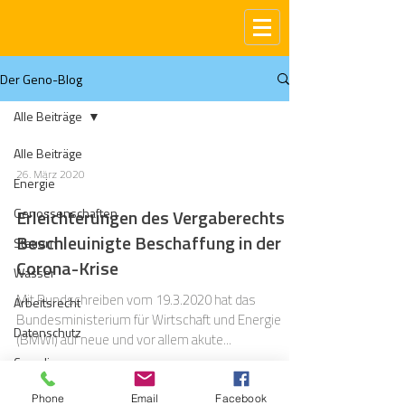
Der Geno-Blog
Alle Beiträge
Alle Beiträge
26. März 2020
Energie
Genossenschaften
Erleichterungen des Vergaberechts -
Beschleuinigte Beschaffung in der
Steuern
Corona-Krise
Wasser
Mit Rundschreiben vom 19.3.2020 hat das
Arbeitsrecht
Bundesministerium für Wirtschaft und Energie
Datenschutz
(BMWi) auf neue und vor allem akute...
Compliance
Gas
Phone
Email
Facebook