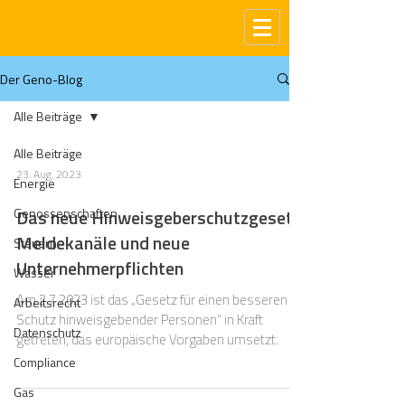
Der Geno-Blog
Alle Beiträge
Alle Beiträge
23. Aug. 2023
Energie
Genossenschaften
Das neue Hinweisgeberschutzgesetz:
Meldekanäle und neue
Steuern
Unternehmerpflichten
Wasser
Am 2.7.2023 ist das „Gesetz für einen besseren
Arbeitsrecht
Schutz hinweisgebender Personen“ in Kraft
Datenschutz
getreten, das europäische Vorgaben umsetzt.
Compliance
Gas