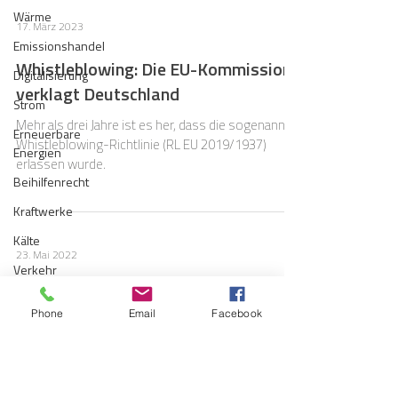
Wärme
17. März 2023
Emissionshandel
Whistleblowing: Die EU-Kommission
Digitalisierung
verklagt Deutschland
Strom
Mehr als drei Jahre ist es her, dass die sogenannte
Erneuerbare
Whistleblowing-Richtlinie (RL EU 2019/1937)
Energien
erlassen wurde.
Beihilfenrecht
Kraftwerke
Kälte
23. Mai 2022
Verkehr
ZWEITER ANLAUF: DER NEUE
Entsorgung/Abfall
Phone
Email
Facebook
ENTWURF EINES
Umweltrecht
HINWEISGEBERSCHUTZGESETZES
Vergabe
IST DA
Regulierung