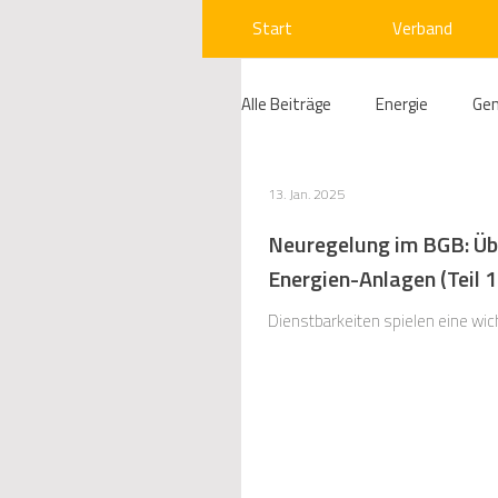
Start
Verband
Alle Beiträge
Energie
Ge
Compliance
Gas
W
13. Jan. 2025
Neuregelung im BGB: Übe
Energien-Anlagen (Teil 1
Beihilfenrecht
Kraftwer
Dienstbarkeiten spielen eine wic
Regulierung
Wettbewerb
Telekommunikation
Ges