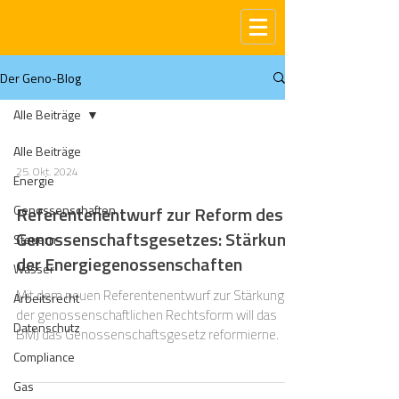
Der Geno-Blog
Alle Beiträge
Alle Beiträge
25. Okt. 2024
Energie
Genossenschaften
Referentenentwurf zur Reform des
Genossenschaftsgesetzes: Stärkung
Steuern
der Energiegenossenschaften
Wasser
Mit dem neuen Referentenentwurf zur Stärkung
Arbeitsrecht
der genossenschaftlichen Rechtsform will das
Datenschutz
BMJ das Genossenschaftsgesetz reformierne.
Compliance
Gas