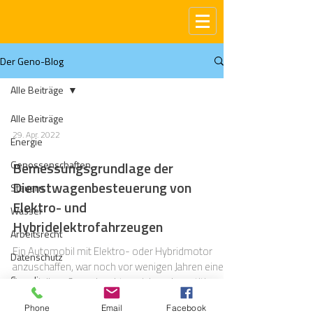
Der Geno-Blog
Alle Beiträge
Alle Beiträge
29. Apr. 2022
Energie
Genossenschaften
Bemessungsgrundlage der
Dienstwagenbesteuerung von
Steuern
Elektro- und
Wasser
Hybridelektrofahrzeugen
Arbeitsrecht
Ein Automobil mit Elektro- oder Hybridmotor
Datenschutz
anzuschaffen, war noch vor wenigen Jahren eine
Compliance
finanziell große und recht unsichere Investition.
Gas
Phone
Email
Facebook