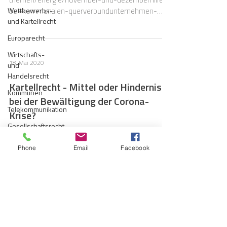
Wettbewerbs-
bei-kommunalen-querverbundunternehmen-
und Kartellrecht
verlaengerung-der-antragsfrist/
Europarecht
Wirtschafts-
18. Mai 2020
und
Handelsrecht
Kartellrecht - Mittel oder Hindernis
Kommunen
bei der Bewältigung der Corona-
Telekommunikation
Krise?
Gesellschaftsrecht
Welche Rolle spielt das Kartellrecht in der
E-Mobilität
Bewältigung der Corona-Krise? Einerseits leuchtet
Phone
Email
Facebook
es ein, dass die Kartellbehörden hier einen...
Verwaltungsrecht
Allgemein
Insolvenzrecht
11. März 2019
Handel
Konzessionsrecht