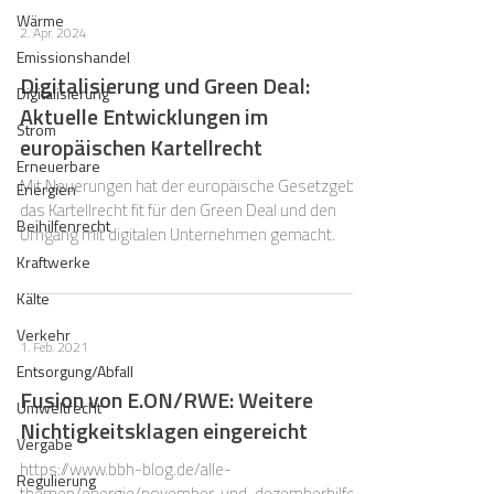
Wärme
2. Apr. 2024
Emissionshandel
Digitalisierung und Green Deal:
Digitalisierung
Aktuelle Entwicklungen im
Strom
europäischen Kartellrecht
Erneuerbare
Mit Neuerungen hat der europäische Gesetzgeber
Energien
das Kartellrecht fit für den Green Deal und den
Beihilfenrecht
Umgang mit digitalen Unternehmen gemacht.
Kraftwerke
Kälte
Verkehr
1. Feb. 2021
Entsorgung/Abfall
Fusion von E.ON/RWE: Weitere
Umweltrecht
Nichtigkeitsklagen eingereicht
Vergabe
https://www.bbh-blog.de/alle-
Regulierung
themen/energie/november-und-dezemberhilfe-