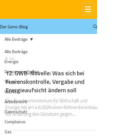
Der Geno-Blog
Alle Beiträge
Alle Beiträge
9. Juli
Energie
Genossenschaften
12. GWB-Novelle: Was sich bei
Fusionskontrolle, Vergabe und
Steuern
Energieaufsicht ändern soll
Wasser
Das Bundesministerium für Wirtschaft und
Arbeitsrecht
Energie hat am 4.6.2026 einen Referentenentwurf
Datenschutz
zur Änderung des Gesetzes gegen
Wettbewerbsbeschränkungen (GWB) vorgelegt.
Compliance
Gas