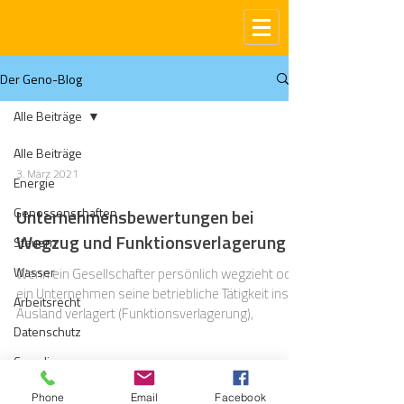
Der Geno-Blog
Alle Beiträge
Alle Beiträge
3. März 2021
Energie
Genossenschaften
Unternehmensbewertungen bei
Wegzug und Funktionsverlagerung
Steuern
Wasser
Wenn ein Gesellschafter persönlich wegzieht oder
ein Unternehmen seine betriebliche Tätigkeit ins
Arbeitsrecht
Ausland verlagert (Funktionsverlagerung),
Datenschutz
Compliance
Gas
Phone
Email
Facebook