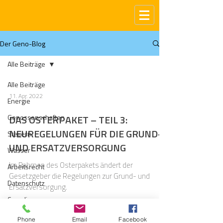
Der Geno-Blog
Alle Beiträge
Alle Beiträge
11. Apr. 2022
Energie
Genossenschaften
DAS OSTERPAKET – TEIL 3:
NEUREGELUNGEN FÜR DIE GRUND-
Steuern
UND ERSATZVERSORGUNG
Wasser
Im Rahmen des Osterpakets ändert der
Arbeitsrecht
Gesetzgeber die Regelungen zur Grund- und
Datenschutz
Ersatzversorgung.
Compliance
Gas
Phone
Email
Facebook