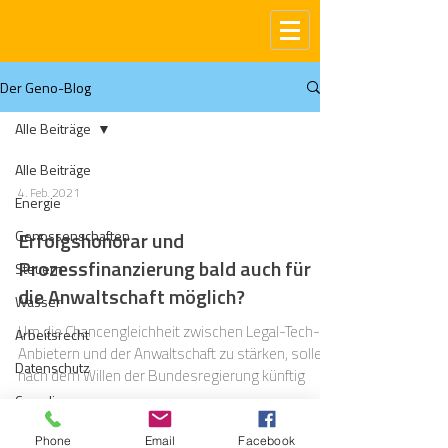
Der Geno-Blog
Alle Beiträge
Alle Beiträge
4. Feb. 2021
Energie
Genossenschaften
Erfolgshonorar und
Prozessfinanzierung bald auch für
Steuern
die Anwaltschaft möglich?
Wasser
Um die Chancengleichheit zwischen Legal-Tech-
Arbeitsrecht
Anbietern und der Anwaltschaft zu stärken, sollen
Datenschutz
nach dem Willen der Bundesregierung künftig
Compliance
Gas
Phone
Email
Facebook