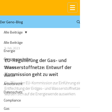
Der Geno-Blog
Alle Beiträge
Alle Beiträge
9. Feb. 2023
Energie
Genossenschaften
EU-Regulierung der Gas- und
Wasserstoffnetze: Entwurf der
Steuern
Kommission geht zu weit
Wasser
Die Pläne der EU-Kommission zur Einführung einer
Arbeitsrecht
Entflechtung der Erdgas- und Wasserstoffnetze
Datenschutz
würden sich auf die Energiewende auswirken.
Compliance
Gas