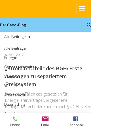
Der Geno-Blog
Alle Beiträge
Alle Beiträge
4. Sept. 2017
Energie
Genossenschaften
„Stromio-Urteil“ des BGH: Erste
Aussagen zu separiertem
Steuern
Preissystem
Wasser
In welchen Fällen das gesetzlich für
Arbeitsrecht
Energielieferverträge vorgesehene
Datenschutz
Kündigungsrecht der Kunden nach § 41 Abs. 3 Satz
2 EnWG für...
Compliance
Gas
Phone
Email
Facebook