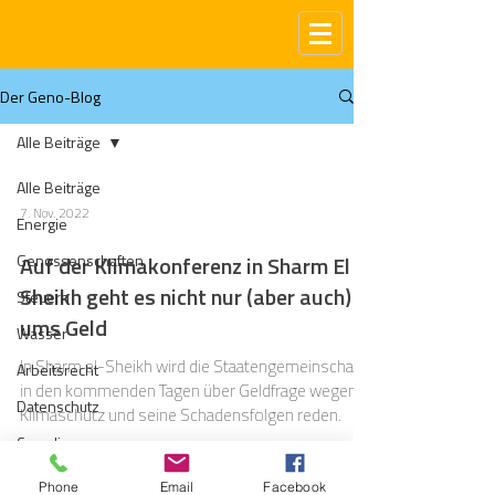
Der Geno-Blog
Alle Beiträge
Alle Beiträge
7. Nov. 2022
Energie
Genossenschaften
Auf der Klimakonferenz in Sharm El
Sheikh geht es nicht nur (aber auch)
Steuern
ums Geld
Wasser
In Sharm el-Sheikh wird die Staatengemeinschaft
Arbeitsrecht
in den kommenden Tagen über Geldfrage wegen
Datenschutz
Klimaschutz und seine Schadensfolgen reden.
Compliance
Gas
Phone
Email
Facebook