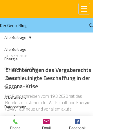
Der Geno-Blog
Alle Beiträge
Alle Beiträge
26. März 2020
Energie
Genossenschaften
Erleichterungen des Vergaberechts -
Beschleuinigte Beschaffung in der
Steuern
Corona-Krise
Wasser
Mit Rundschreiben vom 19.3.2020 hat das
Arbeitsrecht
Bundesministerium für Wirtschaft und Energie
Datenschutz
(BMWi) auf neue und vor allem akute...
Compliance
Gas
Phone
Email
Facebook