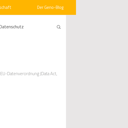
schaft
Der Geno-Blog
Datenschutz
rneuerbare Energien
ht
Vergabe
EU-Datenverordnung (Data Act,
srecht
Kommunen
mein