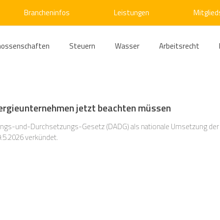
Brancheninfos
Leistungen
Mitglied
nossenschaften
Steuern
Wasser
Arbeitsrecht
ärme
Emissionshandel
Digitalisierung
Strom
E
ergieunternehmen jetzt beachten müssen
ke
Kälte
Verkehr
Entsorgung/Abfall
Umweltrec
s-und-Durchsetzungs-Gesetz (DADG) als nationale Umsetzung der 
.5.2026 verkündet.
s- und Kartellrecht
Europarecht
Wirtschafts- und Handel
ellschaftsrecht
E-Mobilität
Verwaltungsrecht
Allge