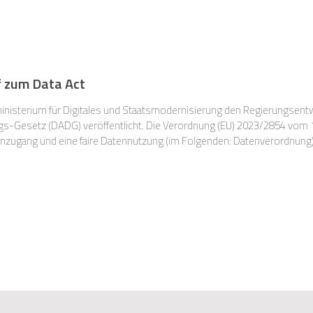
 zum Data Act
nisterium für Digitales und Staatsmodernisierung den Regierungsen
Gesetz (DADG) veröffentlicht. Die Verordnung (EU) 2023/2854 vom 1
tenzugang und eine faire Datennutzung (im Folgenden: Datenverordnung)
unmittelbar in allen Mitgliedstaaten. Bereits am 6.10. und am 7.10. wurden die zentralen Themen