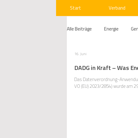
Start
Verband
Alle Beiträge
Energie
Ge
Compliance
Gas
W
16. Juni
DADG in Kraft – Was En
Beihilfenrecht
Kraftwer
Das Datenverordnung-Anwendung
VO (EU) 2023/2854) wurde am 29
Regulierung
Wettbewerb
Telekommunikation
Ges