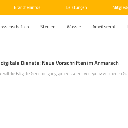
Brancheninfos
Leistungen
Mitglied
nossenschaften
Steuern
Wasser
Arbeitsrecht
ärme
Emissionshandel
Digitalisierung
Strom
E
digitale Dienste: Neue Vorschriften im Anmarsch
ke
Kälte
Verkehr
Entsorgung/Abfall
Umweltrec
ive will die BRg die Genehmigungsprozesse zur Verlegung von neuen Gl
s- und Kartellrecht
Europarecht
Wirtschafts- und Handel
ellschaftsrecht
E-Mobilität
Verwaltungsrecht
Allge