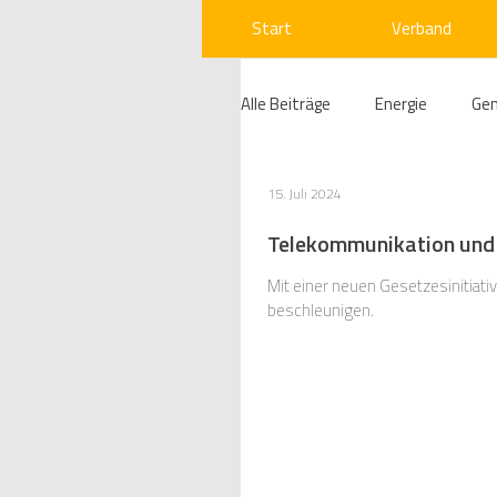
Start
Verband
Alle Beiträge
Energie
Ge
Compliance
Gas
W
15. Juli 2024
Telekommunikation und 
Beihilfenrecht
Kraftwer
Mit einer neuen Gesetzesinitiat
beschleunigen.
Regulierung
Wettbewerb
Telekommunikation
Ges