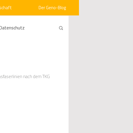
schaft
Der Geno-Blog
Datenschutz
rneuerbare Energien
ht
Vergabe
asfaserlinien nach dem TKG
srecht
Kommunen
mein