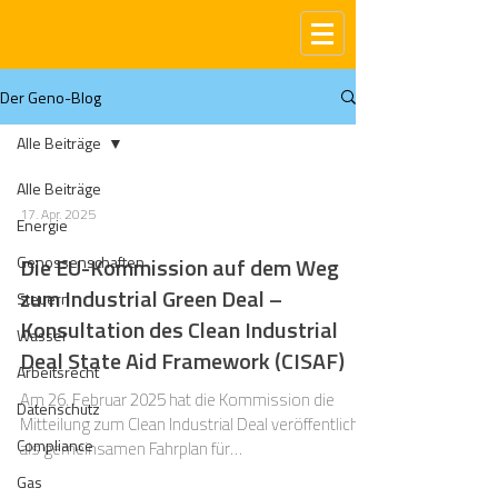
Der Geno-Blog
Alle Beiträge
Alle Beiträge
17. Apr. 2025
Energie
Genossenschaften
Die EU-Kommission auf dem Weg
zum Industrial Green Deal –
Steuern
Konsultation des Clean Industrial
Wasser
Deal State Aid Framework (CISAF)
Arbeitsrecht
Am 26. Februar 2025 hat die Kommission die
Datenschutz
Mitteilung zum Clean Industrial Deal veröffentlicht,
Compliance
als gemeinsamen Fahrplan für
Wettbewerbsfähigkeit und Dekarbonisierung der
Gas
Union.