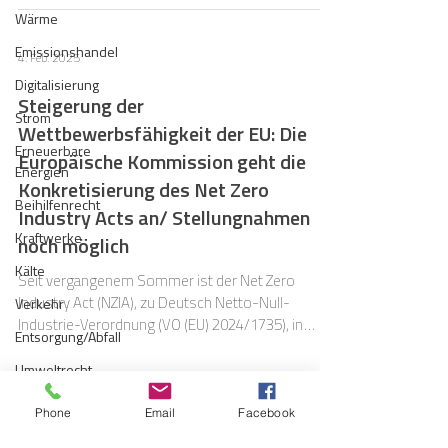
Wärme
Emissionshandel
4. Feb. 2025
Digitalisierung
Steigerung der
Strom
Wettbewerbsfähigkeit der EU: Die
Erneuerbare
Europäische Kommission geht die
Energien
Konkretisierung des Net Zero
Beihilfenrecht
Industry Acts an/ Stellungnahmen
Kraftwerke
noch möglich
Kälte
Seit vergangenem Sommer ist der Net Zero
Industry Act (NZIA), zu Deutsch Netto-Null-
Verkehr
Industrie-Verordnung (VO (EU) 2024/1735), in
Entsorgung/Abfall
Kraft.
Umweltrecht
Vergabe
Phone
Email
Facebook
5. Juli 2024
Regulierung