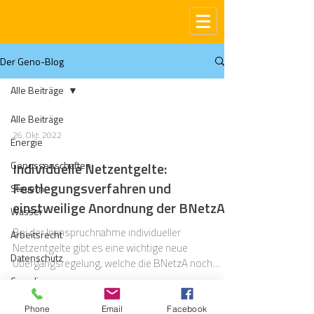
Der Geno-Blog
Alle Beiträge
Alle Beiträge
26. Okt. 2022
Energie
Genossenschaften
Individuelle Netzentgelte:
Festlegungsverfahren und
Steuern
einstweilige Anordnung der BNetzA
Wasser
Bei der Inanspruchnahme individueller
Arbeitsrecht
Netzentgelte gibt es eine wichtige neue
Datenschutz
Übergangsregelung, welche die BNetzA noch
umsetzen muss.
Compliance
Gas
Phone
Email
Facebook