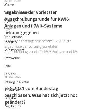
22. Juli 2025
jeher, dass der Bund neue steuerbare Kapazitäten
Wärme
ausschreiben will. Zur Erinnerung: Solche
Ergebnisse der vorletzten
Emissionshandel
Kapazitäten werden allgemein als notwendig
Ausschreibungsrunde für KWK-
erachtet, weil du
Digitalisierung
Anlagen und iKWK-Systeme
Strom
bekanntgegeben
Erneuerbare
Die Bundesnetzagentur hat am 8.7.2025 die
Energien
Ergebnisse der vorläufig vorletzten
Beihilfenrecht
Ausschreibungsrunde für KWK-Anlagen und iKWK-
Systeme bekanntgegeben.
Kraftwerke
Kälte
Verkehr
18. Dez. 2020
Entsorgung/Abfall
EEG 2021 vom Bundestag
Umweltrecht
beschlossen: Was hat sich jetzt noch
Vergabe
geändert?
Regulierung