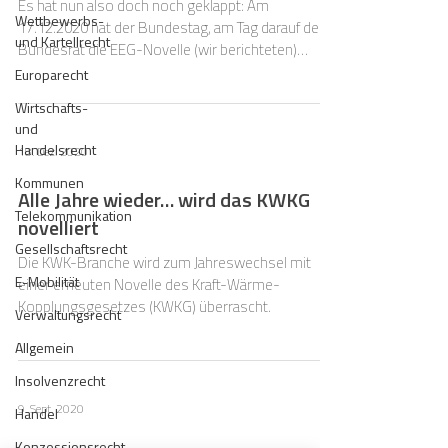
Es hat nun also doch noch geklappt: Am
Wettbewerbs-
17.12.2020 hat der Bundestag, am Tag darauf der
und Kartellrecht
Bundesrat die EEG-Novelle (wir berichteten)
beschloss
Europarecht
Wirtschafts-
und
Handelsrecht
18. Dez. 2020
Kommunen
Alle Jahre wieder… wird das KWKG
Telekommunikation
novelliert
Gesellschaftsrecht
Die KWK-Branche wird zum Jahreswechsel mit
E-Mobilität
einer erneuten Novelle des Kraft-Wärme-
Kopplungsgesetzes (KWKG) überrascht.
Verwaltungsrecht
Allgemein
Insolvenzrecht
9. Sept. 2020
Handel
Konzessionsrecht