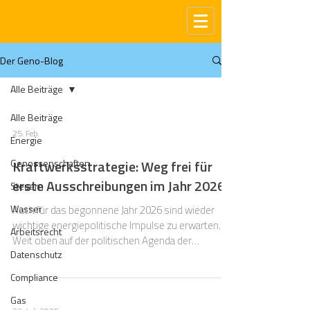
Der Geno-Blog
Alle Beiträge
Alle Beiträge
25. Feb.
Energie
Genossenschaften
Kraftwerksstrategie: Weg frei für
erste Ausschreibungen im Jahr 2026?
Steuern
Wasser
Auch für das begonnene Jahr 2026 sind wieder
wichtige energiepolitische Impulse zu erwarten.
Arbeitsrecht
Weit oben auf der politischen Agenda der
Datenschutz
Bundesregierung befindet sich dabei, sich auf eine
Kraftwerksstrategie festzulegen, welche die
Compliance
Bundesregierung bereits seit mehreren Jahren
Gas
intensiv diskutiert . Im Mittelpunkt stand dabei seit