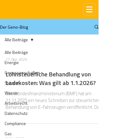
Der Geno-Blog
Alle Beiträge
Alle Beiträge
17. Dez. 2025
Energie
Genossenschaften
Lohnsteuerliche Behandlung von
Ladekosten: Was gilt ab 1.1.2026?
Steuern
Wasser
Das Bundesfinanzministerium (BMF) hat am
11.11.2025 ein neues Schreiben zur steuerlichen
Arbeitsrecht
Behandlung von E-Fahrzeugen veröffentlicht. Das
Datenschutz
Schreiben enthält einige Präzisierungen und
Änderungen für E-Fahrzeuge, die Arbeitgeber bei
Compliance
der Lohnabrechnung ab dem kommenden Jahr
Gas
beachten sollten.