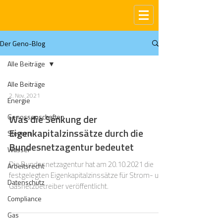
Der Geno-Blog
Alle Beiträge
Alle Beiträge
2. Nov. 2021
Energie
Genossenschaften
Was die Senkung der
Eigenkapitalzinssätze durch die
Steuern
Bundesnetzagentur bedeutet
Wasser
Die Bundesnetzagentur hat am 20.10.2021 die
Arbeitsrecht
festgelegten Eigenkapitalzinssätze für Strom- und
Datenschutz
Gasnetzbetreiber veröffentlicht.
Compliance
Gas