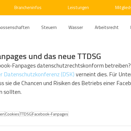
Brancheninfos
Leistungen
Mitglied
nossenschaften
Steuern
Wasser
Arbeitsrecht
ärme
Emissionshandel
Digitalisierung
Strom
E
anpages und das neue TTDSG
book-Fanpages datenschutzrechtskonform betreiben? 
r Datenschutzkonferenz (DSK)
 verneint dies. Für Unt
ke
Kälte
Verkehr
Entsorgung/Abfall
Umweltrec
ss sie die Chancen und Risiken des Betriebs einer Fac
 sollten.
s- und Kartellrecht
Europarecht
Wirtschafts- und Handel
ten
Cookies
TTDSG
Facebook-Fanpages
ellschaftsrecht
E-Mobilität
Verwaltungsrecht
Allge