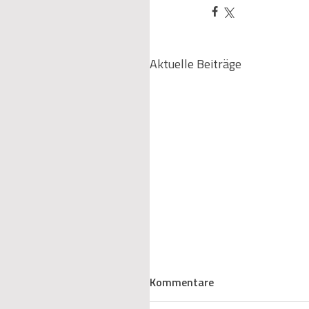
Aktuelle Beiträge
EnEfG auf dem Prüfstand:
Kommentare
Was der Gesetzentwurf f