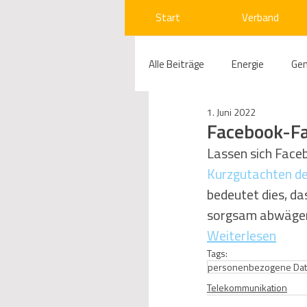
Start
Verband
Alle Beiträge
Energie
Ge
1. Juni 2022
Compliance
Gas
W
Facebook-F
Lassen sich Face
Kurzgutachten de
Beihilfenrecht
Kraftwer
bedeutet dies, da
sorgsam abwägen
Regulierung
Wettbewerb
Weiterlesen
Tags:
personenbezogene Da
Telekommunikation
Ges
Telekommunikation