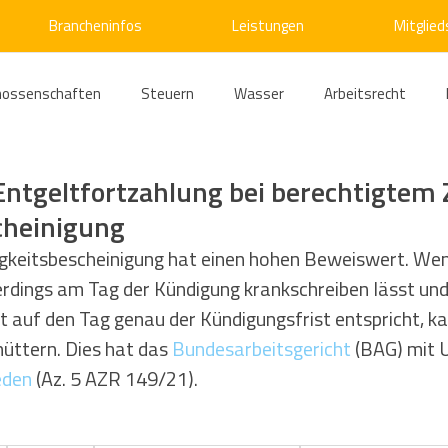
Brancheninfos
Leistungen
Mitglied
nossenschaften
Steuern
Wasser
Arbeitsrecht
ärme
Emissionshandel
Digitalisierung
Strom
E
Entgeltfortzahlung bei berechtigtem 
cheinigung
ke
Kälte
Verkehr
Entsorgung/Abfall
Umweltrec
gkeitsbescheinigung hat einen hohen Beweiswert. Wenn
rdings am Tag der Kündigung krankschreiben lässt und 
t auf den Tag genau der Kündigungsfrist entspricht, kan
s- und Kartellrecht
Europarecht
Wirtschafts- und Handel
üttern. Dies hat das 
Bundesarbeitsgericht
 (BAG) mit 
eden
 (Az. 5 AZR 149/21).
ellschaftsrecht
E-Mobilität
Verwaltungsrecht
Allge