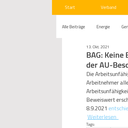
Start
Verband
Alle Beiträge
Energie
Ge
13. Okt. 2021
Compliance
Gas
W
BAG: Keine 
der AU-Bes
Beihilfenrecht
Kraftwer
Die Arbeitsunfähi
Arbeitnehmer alle
Arbeitsunfähigkei
Regulierung
Wettbewerb
Beweiswert ersch
8.9.2021 
entschi
Weiterlesen 
Telekommunikation
Ges
Tags: