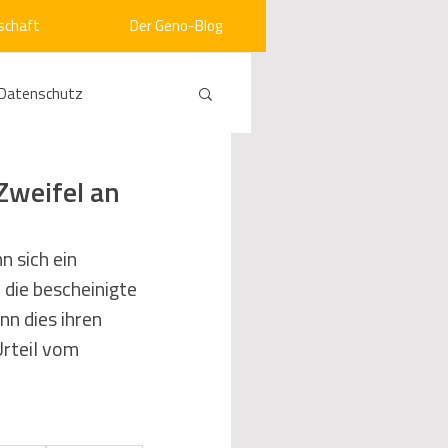
schaft
Der Geno-Blog
Datenschutz
rneuerbare Energien
Zweifel an
ht
Vergabe
 sich ein 
die bescheinigte 
n dies ihren 
srecht
Kommunen
Urteil vom 
mein