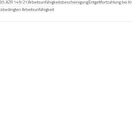
9
5 AZR 149/21
Arbeitsunfähigkeitsbescheinigung
Entgeltfortzahlung bei K
tsbedingten Arbeitsunfähigkeit